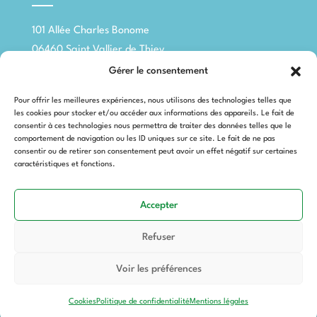
101 Allée Charles Bonome
06460 Saint Vallier de Thiey
Gérer le consentement

04 89 04 52 60
Pour offrir les meilleures expériences, nous utilisons des technologies telles que
les cookies pour stocker et/ou accéder aux informations des appareils. Le fait de
SUIVEZ-NOUS
consentir à ces technologies nous permettra de traiter des données telles que le
comportement de navigation ou les ID uniques sur ce site. Le fait de ne pas
consentir ou de retirer son consentement peut avoir un effet négatif sur certaines
caractéristiques et fonctions.

Accepter
Contactez-nous
Refuser
Voir les préférences
©
2026
Saint Vallier de Thiey
Cookies
Politique de confidentialité
Mentions légales
Mentions légales
|
Confidentialité
|
Cookies