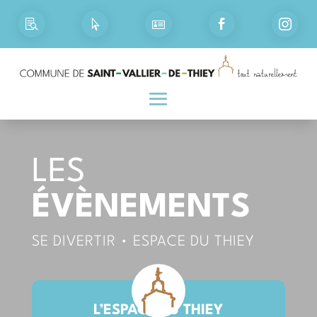





LES
ÉVÈNEMENTS
SE DIVERTIR
•
ESPACE DU THIEY
L’ESPACE DU THIEY